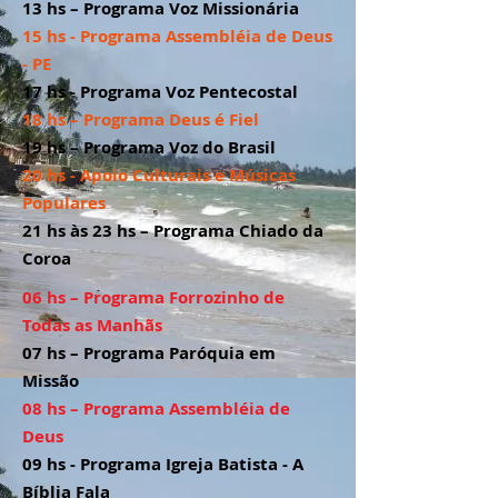
13 hs – Programa Voz Missionária
15 hs - Programa Assembléia de Deus
- PE
17 hs - Programa Voz Pentecostal
18 hs – Programa Deus é Fiel
19 hs – Programa Voz do Brasil
20 hs - Apoio Culturais e Músicas
Populares
21 hs às 23 hs – Programa Chiado da
Coroa
06 hs – Programa Forrozinho de
Todas as Manhãs
07 hs – Programa Paróquia em
Missão
08 hs –
Programa Assembléia de
Deus
09 hs - Programa Igreja Batista - A
Bíblia Fala