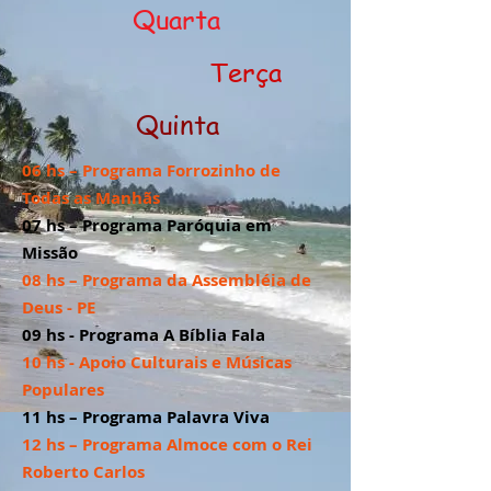
Quarta
Terça
Quinta
06 hs – Programa Forrozinho de
Todas as Manhãs
07 hs – Programa Paróquia em
Missão
08 hs – Programa da Assembléia de
Deus - PE
09 hs - Programa A Bíblia Fala
10 hs - Apoio Culturais e Músicas
Populares
11 hs – Programa Palavra Viva
12 hs – Programa Almoce com o Rei
Roberto Carlos