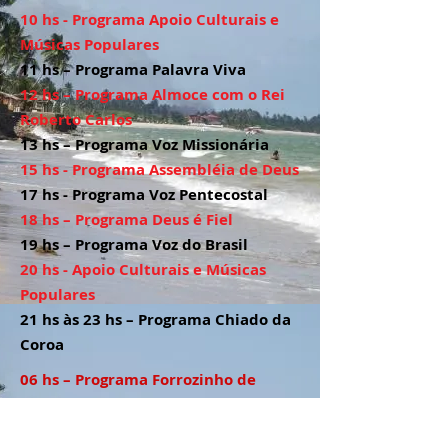
10 hs - Programa Apoio Culturais e
Músicas Populares
11 hs – Programa Palavra Viva
12 hs – Programa Almoce com o Rei
Roberto Carlos
13 hs – Programa Voz Missionária
15 hs - Programa Assembléia de Deus
17 hs - Programa Voz Pentecostal
18 hs – Programa Deus é Fiel
19 hs – Programa Voz do Brasil
20 hs - Apoio Culturais e Músicas
Populares
21 hs às 23 hs – Programa Chiado da
Coroa
06 hs – Programa Forrozinho de
Todas as Manhãs
07 hs – Programa Paróquia em